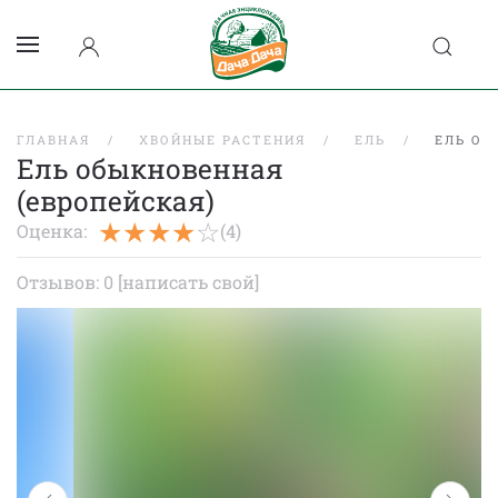
ГЛАВНАЯ
ХВОЙНЫЕ РАСТЕНИЯ
ЕЛЬ
ЕЛЬ ОБ
Ель обыкновенная
(европейская)
Оценка:
(4)
Отзывов: 0
[написать свой]