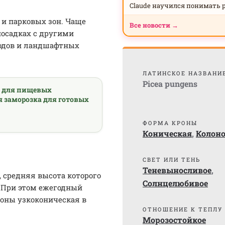
Claude научился понимать 
 и парковых зон. Чаще
Все новости →
посадках с другими
водов и ландшафтных
ЛАТИНСКОЕ НАЗВАНИ
Picea pungens
а для пищевых
я заморозка для готовых
ФОРМА КРОНЫ
Коническая
,
Колон
СВЕТ ИЛИ ТЕНЬ
Теневыносливое
,
, средняя высота которого
Солнцелюбивое
в. При этом ежегодный
роны узкоконическая в
ОТНОШЕНИЕ К ТЕПЛУ
Морозостойкое