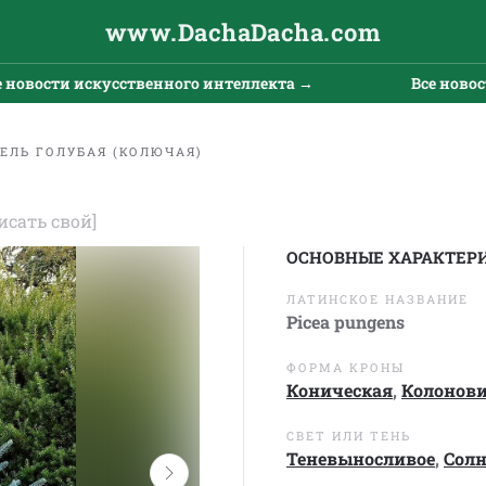
www.DachaDacha.com
ости искусственного интеллекта →
Все новости и
ЕЛЬ ГОЛУБАЯ (КОЛЮЧАЯ)
исать свой]
ОСНОВНЫЕ ХАРАКТЕР
ЛАТИНСКОЕ НАЗВАНИЕ
Picea pungens
ФОРМА КРОНЫ
Коническая
,
Колонов
СВЕТ ИЛИ ТЕНЬ
Теневыносливое
,
Сол