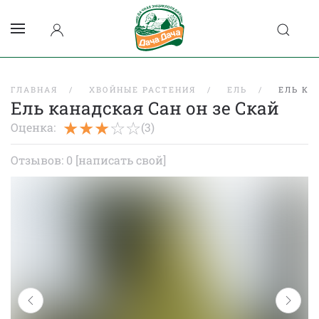
ГЛАВНАЯ
ХВОЙНЫЕ РАСТЕНИЯ
ЕЛЬ
ЕЛЬ КА
Ель канадская Сан он зе Скай
Оценка:
(3)
Отзывов: 0
[написать свой]