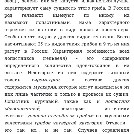
овощ", "зелень" или же "капуста" и, как нельзя лучше,
характеризует саму сущность этого гриба. В России
род гельвелл именуют по иному, их
называют лопастниками, из-за характерного
строения их шляпки в виде лопасти пропеллера.
Особенно это видно у других видов гельвелл. Всего
насчитывают 25-ть видов таких грибов и 9-ть из них
растут в России. Характерная особенность всех
лопастников (гельвелл) - это содержание
определённого количества ядов-токсинов в их
составе. Некоторые из них содержат тяжёлый
токсин
гирометрин
, в составе других
содержится
мускарин
, которые могут выводиться из
них лишь частично и только в процессе их сушки.
Лопастник курчавый, также как и
лопастник
обыкновенный
, некоторые источники
считают
условно съедобным грибом
со вкусовыми
качествами
грибов четвёртой категории
. Отчасти -
это так, но... и не так. Случаев отравления