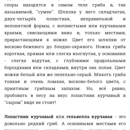
споры находятся в самом теле гриба в, так
называемой, "сумке". Шляпка у него складчатая,
двух-четырёх лопастная, неправильной и
непонятной формы, с волнистыми или курчавыми
краями, свисающими вниз и, только местами,
прирастающими к ножке. Цвет его шляпки от
восково-бежевого до бледно-охряного. Ножка гриба
короткая, прямая или слегка изогнутая, у основания
- слегка вздутая, с глубокими продольными
бороздками или складками, внутри она полая. Цвет
ножки белый или же пепельно-серый. Мякоть гриба
тонкая и очень ломкая, восково-белого цвета, с
приятным грибным запахом. Но, всё равно,
пробовать в лесу на вкус лопастник курчавый в
"сыром" виде не стоит!
Лопастник курчавый
или
гельвелла курчавая
- это
довольно редкий гриб. А основными местами его