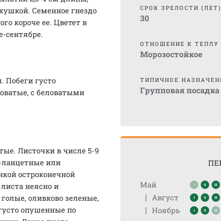
СРОК ЗРЕЛОСТИ (ЛЕТ
рхушкой. Семенное гнездо
30
го короче ее. Цветет в
е-сентябре.
ОТНОШЕНИЕ К ТЕПЛУ
Морозостойкое
. Побеги густо
ТИПИЧНОЕ НАЗНАЧЕН
Групповая посадка
роватые, с беловатыми
ые. Листочки в числе 5-9
о-ланцетные или
ПЕ
нкой остроконечной
Май
 листа неясно и
|
Август
 голые, оливково зеленые,
 густо опушенные по
|
Ноябрь