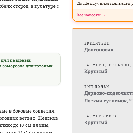
Claude научился понимать 
беих сторон, в культуре с
Все новости →
ВРЕДИТЕЛИ
Долгоносик
а для пищевых
РАЗМЕР ЦВЕТКА/СОЦ
я заморозка для готовых
Крупный
ТИП ПОЧВЫ
Дерново-подзолист
Легкий суглинок
,
Ч
ные в боковые соцветия,
РАЗМЕР ЛИСТА
огодних ветвях. Женские
Крупный
лках до 10 см длины,
ылатки 2,5-4 см длины,