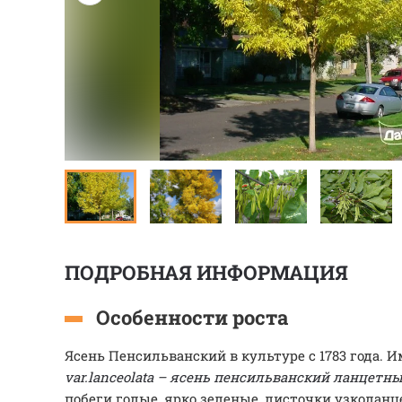
ПОДРОБНАЯ ИНФОРМАЦИЯ
Особенности роста
Ясень Пенсильванский в культуре с 1783 года. 
var.lanceolata – ясень пенсильванский ланцетны
побеги голые, ярко зеленые, листочки узколан