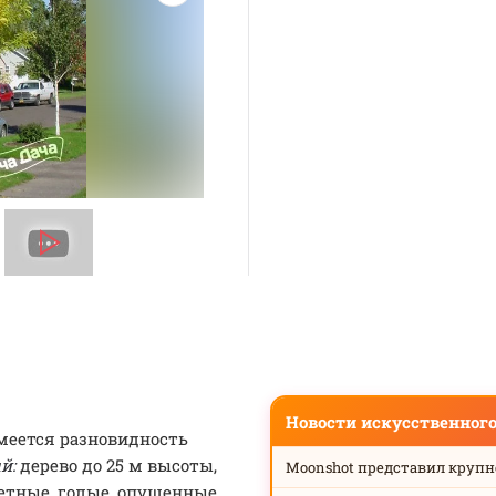
Новости искусственног
Имеется разновидность
й:
дерево до 25 м высоты,
Moonshot представил круп
цетные, голые, опушенные