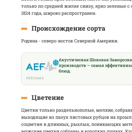
только по средней жилке снизу, ярко зеленые с о
1824 года, широко распространен.
Происхождение сорта
Родина - северо-восток Северной Америки.
Акустическая Шоковая Заморозк
производств — самая эффективна
блюд.
РЕКЛАМА
Цветение
Цветки только раздельнополые, мелкие, собран
выходящие из пазух листовых рубцов на прошл
соцветия в длинных, рыхлых, поникающих мете
мужские цветки собраны в коротких пучках. Кр