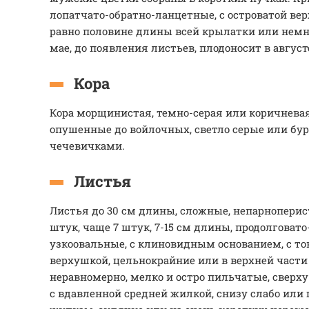
лопатчато-обратно-ланцетные, с островатой ве
равно половине длины всей крылатки или немно
мае, до появления листьев, плодоносит в август
Кора
Кора морщинистая, темно-серая или коричневая
опушенные до войлочных, светло серые или бу
чечевичками.
Листья
Листья до 30 см длины, сложные, непарноперист
штук, чаще 7 штук, 7-15 см длины, продолговат
узкоовальные, с клиновидным основанием, с то
верхушкой, цельнокрайние или в верхней части
неравномерно, мелко и остро пильчатые, сверху
с вдавленной средней жилкой, снизу слабо или