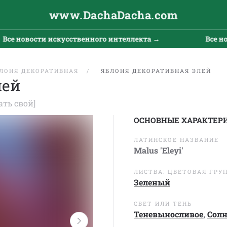
www.DachaDacha.com
 новости искусственного интеллекта →
Все новост
ЛОНЯ ДЕКОРАТИВНАЯ
ЯБЛОНЯ ДЕКОРАТИВНАЯ ЭЛЕЙ
лей
ать свой]
ОСНОВНЫЕ ХАРАКТЕР
ЛАТИНСКОЕ НАЗВАНИЕ
Malus 'Eleyi'
ЛИСТВА: ЦВЕТОВАЯ ГРУ
Зеленый
СВЕТ ИЛИ ТЕНЬ
Теневыносливое
,
Сол