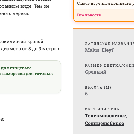
Claude научился понимать 
отанном виде. Тем не
ного дерева.
Все новости →
аскидистой кроной.
ЛАТИНСКОЕ НАЗВАНИ
 диаметр от 3 до 5 метров.
Malus 'Eleyi'
РАЗМЕР ЦВЕТКА/СОЦ
а для пищевых
Средний
я заморозка для готовых
ВЫСОТА (М)
6
СВЕТ ИЛИ ТЕНЬ
Теневыносливое
,
ью.
Солнцелюбивое