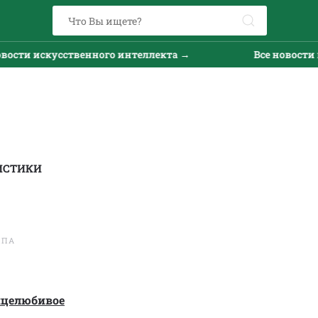
и искусственного интеллекта →
Все новости иску
ИСТИКИ
ППА
нцелюбивое