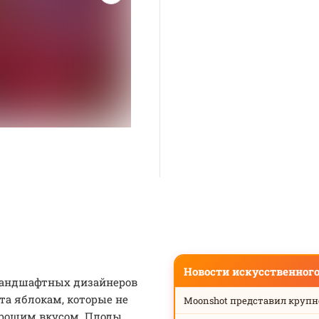
Новости искусственног
ландшафтных дизайнеров
та яблокам, которые не
Moonshot представил круп
орошим вкусом. Плоды