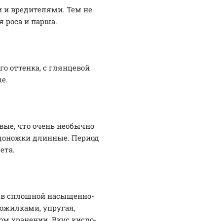
 и вредителями. Тем не
 роса и парша.
о оттенка, с глянцевой
е.
вые, что очень необычно
одоножки длинные. Период
ета.
 в сплошной насыщенно-
ожилками, упругая,
м хранении. Вкус кисло-