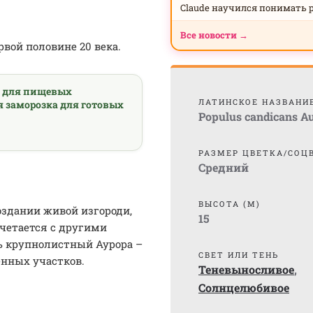
Claude научился понимать 
Все новости →
вой половине 20 века.
а для пищевых
ЛАТИНСКОЕ НАЗВАНИ
я заморозка для готовых
Populus candicans A
РАЗМЕР ЦВЕТКА/СОЦ
Средний
ВЫСОТА (М)
здании живой изгороди,
15
очетается с другими
ь крупнолистный Аурора –
СВЕТ ИЛИ ТЕНЬ
енных участков.
Теневыносливое
,
Солнцелюбивое