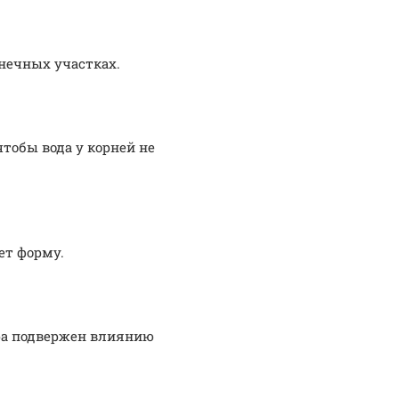
нечных участках.
тобы вода у корней не
ет форму.
ра подвержен влиянию