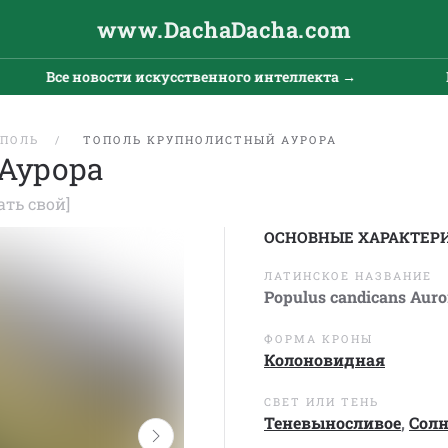
www.DachaDacha.com
Все новости искусственного интеллекта →
Все н
ПОЛЬ
ТОПОЛЬ КРУПНОЛИСТНЫЙ АУРОРА
Аурора
ать свой]
ОСНОВНЫЕ ХАРАКТЕР
ЛАТИНСКОЕ НАЗВАНИЕ
Populus candicans Auro
ФОРМА КРОНЫ
Колоновидная
СВЕТ ИЛИ ТЕНЬ
Теневыносливое
,
Сол