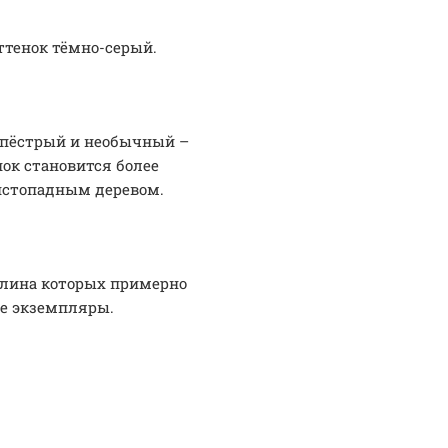
ттенок тёмно-серый.
 пёстрый и необычный –
нок становится более
истопадным деревом.
длина которых примерно
ие экземпляры.