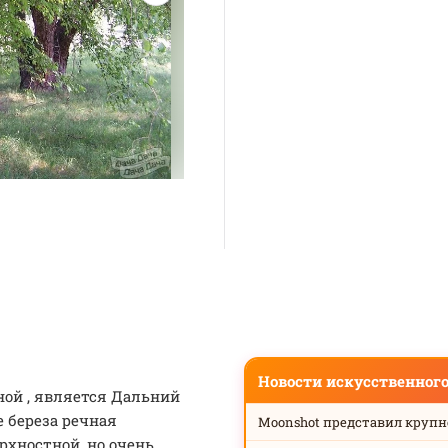
Новости искусственног
ной , является Дальний
е береза речная
Moonshot представил круп
рхностной, но очень