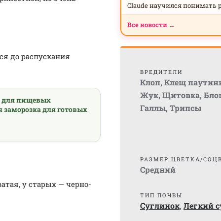
Claude научился понимать 
Все новости →
ся до распускания
ВРЕДИТЕЛИ
Клоп
,
Клещ паутин
Жук
,
Щитовка
,
Бло
а для пищевых
Галлы
,
Трипсы
я заморозка для готовых
РАЗМЕР ЦВЕТКА/СОЦ
Средний
атая, у старых — черно-
ТИП ПОЧВЫ
Суглинок
,
Легкий 