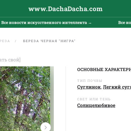
www.DachaDacha.com
 новости искусственного интеллекта →
Все новос
РЕЗА
БЕРЕЗА ЧЕРНАЯ "НИГРА"
ать свой]
ОСНОВНЫЕ ХАРАКТЕР
ТИП ПОЧВЫ
Суглинок
,
Легкий суг
СВЕТ ИЛИ ТЕНЬ
Солнцелюбивое