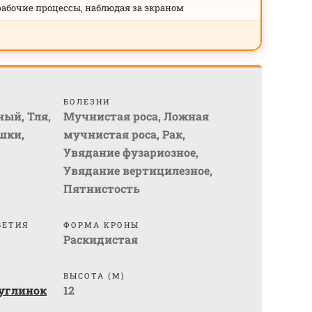
рабочие процессы, наблюдая за экраном
БОЛЕЗНИ
ный
,
Тля
,
Мучнистая роса
,
Ложная
шки
,
мучнистая роса
,
Рак
,
Увядание фузариозное
,
Увядание вертицилезное
,
Пятнистость
ВЕТИЯ
ФОРМА КРОНЫ
Раскидистая
ВЫСОТА (М)
суглинок
12