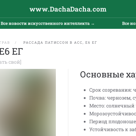
www.DachaDacha.com
е новости искусственного интеллекта →
Все ново
ТРАВ
РАССАДА ПАТИССОН В АСС, Е6 ЕГ
Е6 ЕГ
ать свой]
Основные ха
Срок созревания: ч
Почва: чернозем, 
Место: солнечный 
Морозоустойчивост
Период плодоноше
Устойчивость к за