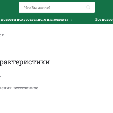
овости искусственного интеллекта →
Все новости
ОК
рактеристики
,
ения: всесезонное.