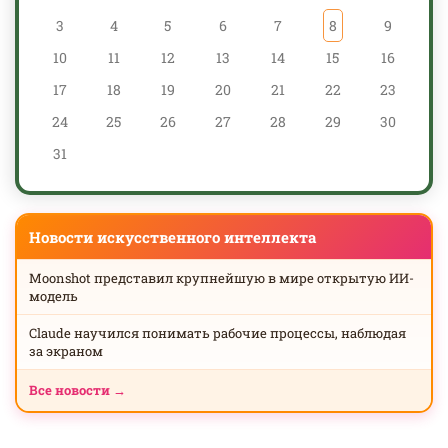
3
4
5
6
7
8
9
10
11
12
13
14
15
16
17
18
19
20
21
22
23
24
25
26
27
28
29
30
31
Новости искусственного интеллекта
Moonshot представил крупнейшую в мире открытую ИИ-
модель
Claude научился понимать рабочие процессы, наблюдая
за экраном
Все новости →