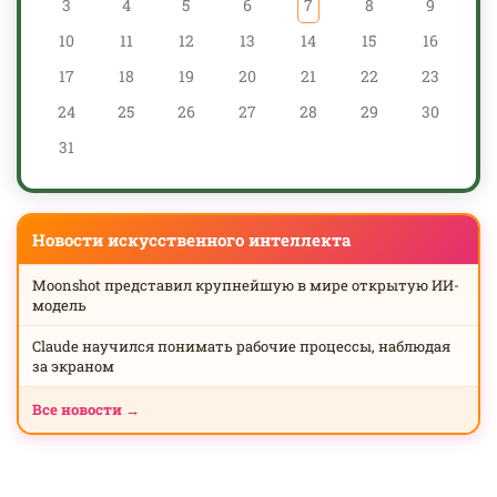
3
4
5
6
7
8
9
10
11
12
13
14
15
16
17
18
19
20
21
22
23
24
25
26
27
28
29
30
31
Новости искусственного интеллекта
Moonshot представил крупнейшую в мире открытую ИИ-
модель
Claude научился понимать рабочие процессы, наблюдая
за экраном
Все новости →