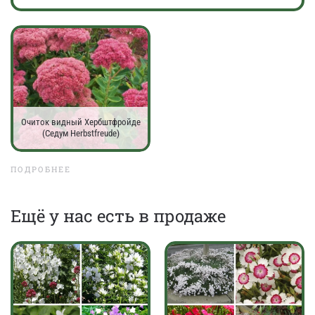
Очиток видный Хербштфройде
(Седум Herbstfreude)
ПОДРОБНЕЕ
Eщё у нас есть в продаже