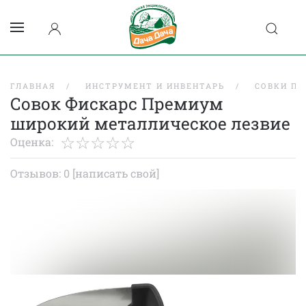
ГЛАВНАЯ
ИНСТРУМЕНТ И ИНВЕНТАРЬ
СОВКИ П
Совок Фискарс Премиум
широкий металлическое лезвие
Оценка:
Отзывов: 0
[написать свой]