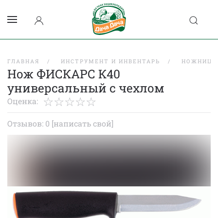
ГЛАВНАЯ
ИНСТРУМЕНТ И ИНВЕНТАРЬ
НОЖНИЦЫ
Нож ФИСКАРС К40
универсальный с чехлом
Оценка:
Отзывов: 0
[написать свой]