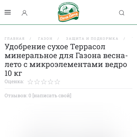
ГЛАВНАЯ
ГАЗОН
ЗАЩИТА И ПОДКОРМКА
У
Удобрение сухое Террасол
минеральное для Газона весна-
лето с микроэлементами ведро
10 кг
Оценка:
Отзывов: 0
[написать свой]