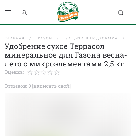
ГЛАВНАЯ
ГАЗОН
ЗАЩИТА И ПОДКОРМКА
У
Удобрение сухое Террасол
минеральное для Газона весна-
лето с микроэлементами 2,5 кг
Оценка:
Отзывов: 0
[написать свой]