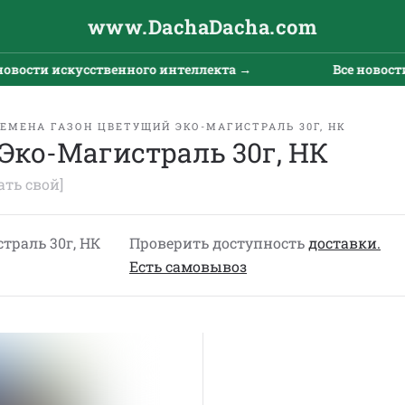
www.DachaDacha.com
вости искусственного интеллекта →
Все новости 
ЕМЕНА ГАЗОН ЦВЕТУЩИЙ ЭКО-МАГИСТРАЛЬ 30Г, НК
Эко-Магистраль 30г, НК
ать свой]
траль 30г, НК
Проверить доступность
доставки.
Eсть cамовывоз