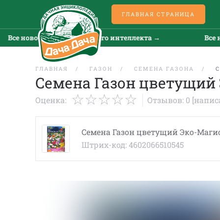
ГЛАВНАЯ СТРАНИЦА
Все новости искусственного интеллекта →
Все но
ГЛАВНАЯ
ГАЗОН
СЕМЕНА ГАЗОНА
С
Семена Газон цветущий 
Оценка:
Отзывов: 0
[напис
Семена Газон цветущий Эко-Магис
Штрих-код: 4602066510545